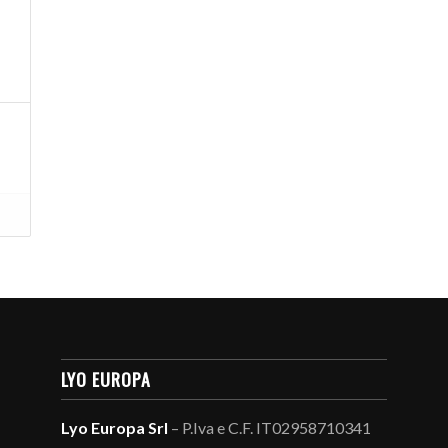
LYO EUROPA
Lyo Europa Srl
– P.Iva e C.F. IT02958710341